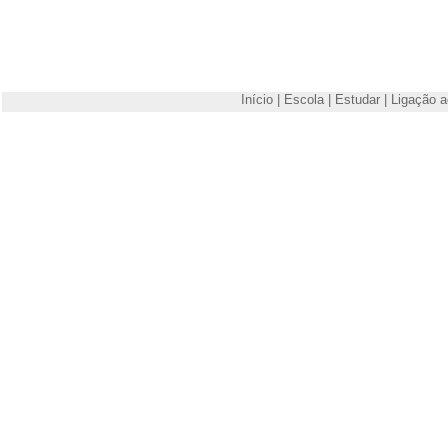
Início
|
Escola
|
Estudar
|
Ligação a
Escola Superior de Tecnologia e Gestão de Viseu
Campus Politécnico
3504-510 Viseu
Telefone: +351 232480500
Fax: +351 232424651
E-mail:
estgv@estgv.ipv.pt