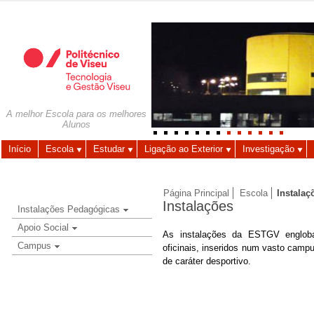
Autenticação
Utilizador
A melhor Escola para os melhores
Alunos
Palavra-chave
Início
Escola
Estudar
Ligação ao Exterior
Investigação
Página Principal
Escola
Instalaç
Instalações
Instalações Pedagógicas
Apoio Social
As instalações da ESTGV englobam
Campus
oficinais, inseridos num vasto camp
de caráter desportivo.