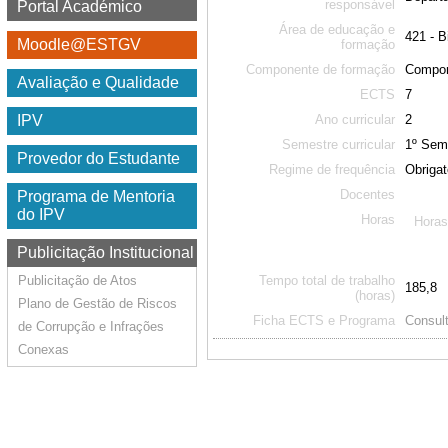
responsável
Portal Académico
Área de educação e
421 - B
Moodle@ESTGV
formação
Componente de formação
Compon
Avaliação e Qualidade
ECTS
7
Ano curricular
2
IPV
Semestre curricular
1º Sem
Provedor do Estudante
Regime de frequência
Obrigat
Docentes
Programa de Mentoria
do IPV
Horas
Horas
Publicitação Institucional
Tempo total de trabalho
Publicitação de Atos
185,8
(horas)
Plano de Gestão de Riscos
Ficha ECTS e Programa
Consult
de Corrupção e Infrações
Conexas