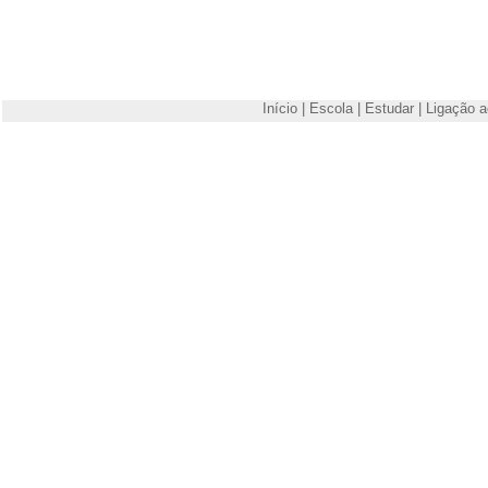
Início
|
Escola
|
Estudar
|
Ligação a
Escola Superior de Tecnologia e Gestão de Viseu
Campus Politécnico
3504-510 Viseu
Telefone: +351 232480500
Fax: +351 232424651
E-mail:
estgv@estgv.ipv.pt