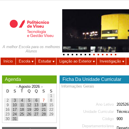
Autenticação
Utilizador
A melhor Escola para os melhores
Alunos
Palavra-chave
Início
Escola
Estudar
Ligação ao Exterior
Investigação
Agenda
Ficha Da Unidade Curricular
Informações Gerais
«
Agosto 2026
»
D
S
T
Q
Q
S
S
1
2
3
4
5
6
7
8
Ano Letivo
202526
9
10
11
12
13
14
15
16
17
18
19
20
21
22
Unidade Curricular
Técnica
23
24
25
26
27
28
29
Código
900
30
31
Departamento/área
Depart