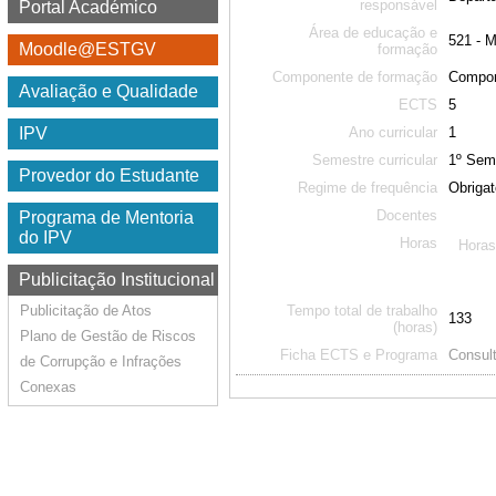
responsável
Portal Académico
Área de educação e
521 - 
Moodle@ESTGV
formação
Componente de formação
Compon
Avaliação e Qualidade
ECTS
5
Ano curricular
1
IPV
Semestre curricular
1º Sem
Provedor do Estudante
Regime de frequência
Obrigat
Docentes
Programa de Mentoria
do IPV
Horas
Horas
Publicitação Institucional
Tempo total de trabalho
Publicitação de Atos
133
(horas)
Plano de Gestão de Riscos
Ficha ECTS e Programa
Consult
de Corrupção e Infrações
Conexas