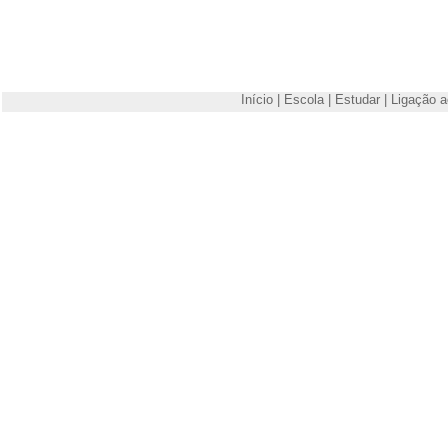
Início
|
Escola
|
Estudar
|
Ligação a
Escola Superior de Tecnologia e Gestão de Viseu
Campus Politécnico
3504-510 Viseu
Telefone: +351 232480500
Fax: +351 232424651
E-mail:
estgv@estgv.ipv.pt