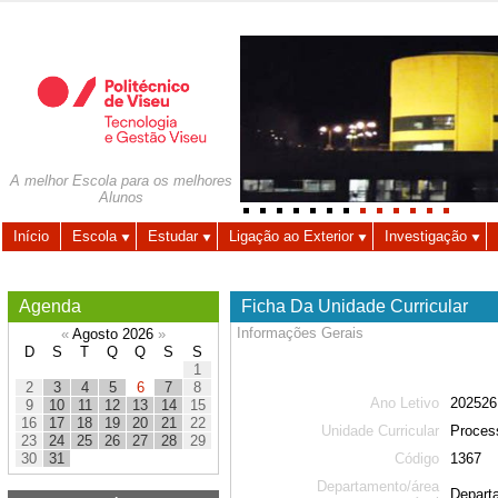
Autenticação
Utilizador
A melhor Escola para os melhores
Alunos
Palavra-chave
Início
Escola
Estudar
Ligação ao Exterior
Investigação
Agenda
Ficha Da Unidade Curricular
Informações Gerais
«
Agosto 2026
»
D
S
T
Q
Q
S
S
1
2
3
4
5
6
7
8
Ano Letivo
202526
9
10
11
12
13
14
15
16
17
18
19
20
21
22
Unidade Curricular
Proces
23
24
25
26
27
28
29
Código
1367
30
31
Departamento/área
Depart