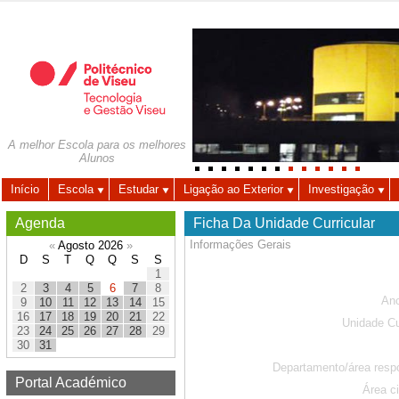
A melhor Escola para os melhores
Alunos
Início
Escola
Estudar
Ligação ao Exterior
Investigação
Agenda
Ficha Da Unidade Curricular
Informações Gerais
«
Agosto 2026
»
D
S
T
Q
Q
S
S
1
2
3
4
5
6
7
8
Ano
9
10
11
12
13
14
15
16
17
18
19
20
21
22
Unidade Cu
23
24
25
26
27
28
29
30
31
Departamento/área resp
Portal Académico
Área ci