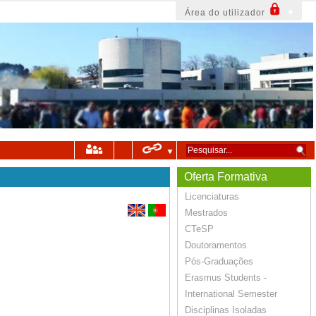
Área do utilizador
Oferta Formativa
Licenciaturas
Mestrados
CTeSP
Doutoramentos
Pós-Graduações
Erasmus Students -
International Semester
Disciplinas Isoladas