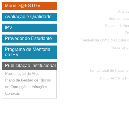
Moodle@ESTGV
Ano cu
Avaliação e Qualidade
Semestre cu
Regime de fre
IPV
D
Provedor do Estudante
Frequência como disciplina i
Horas de c
Programa de Mentoria
do IPV
Publicitação Institucional
Tempo total de trabalho
Publicitação de Atos
Ficha ECTS e P
Plano de Gestão de Riscos
de Corrupção e Infrações
Conexas