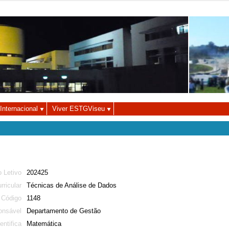
Autenticação
Utilizador
Palavra-chave
Internacional
Viver ESTGViseu
 Letivo
202425
rricular
Técnicas de Análise de Dados
Código
1148
onsável
Departamento de Gestão
entifica
Matemática