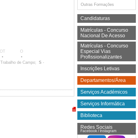
Outras Formações
Candidaturas
Matrículas - Concurso
Nacional De Acesso
Matrículas - Concurso
Especial Vias
OT
O
-
-
Profissionalizantes
 Trabalho de Campo;
S
-
Inscrições Letivas
Departamentos/Área
Serviços Académicos
Serviços Informática
Biblioteca
Redes Sociais
Facebook / Instagram