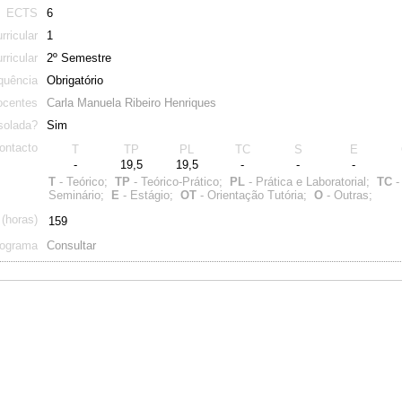
ECTS
6
rricular
1
rricular
2º Semestre
quência
Obrigatório
ocentes
Carla Manuela Ribeiro Henriques
solada?
Sim
ontacto
T
TP
PL
TC
S
E
-
19,5
19,5
-
-
-
T
- Teórico;
TP
- Teórico-Prático;
PL
- Prática e Laboratorial;
TC
-
Seminário;
E
- Estágio;
OT
- Orientação Tutória;
O
- Outras;
 (horas)
159
rograma
Consultar