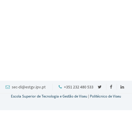
sec-di@estgv.ipv.pt
+351 232 480 533
Escola Superior de Tecnologia e Gestão de Viseu
|
Politécnico de Viseu