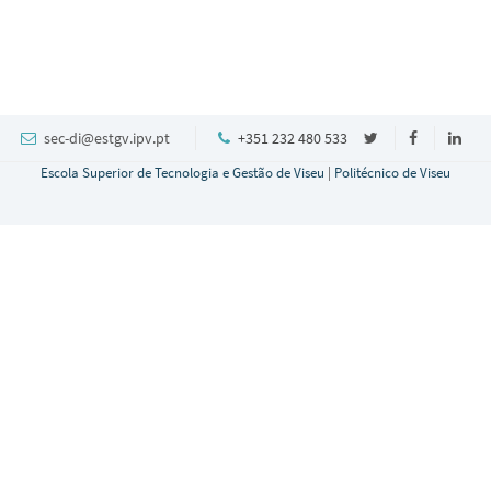
sec-di@estgv.ipv.pt
+351 232 480 533
Escola Superior de Tecnologia e Gestão de Viseu
|
Politécnico de Viseu